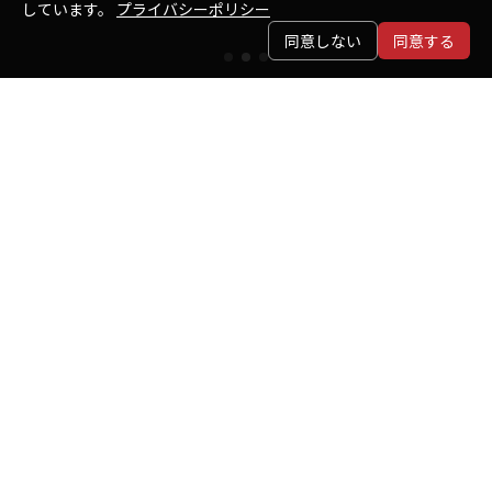
しています。
プライバシーポリシー
同意しない
同意する
創業66年
風
の
街
の
こ
だ
わ
り