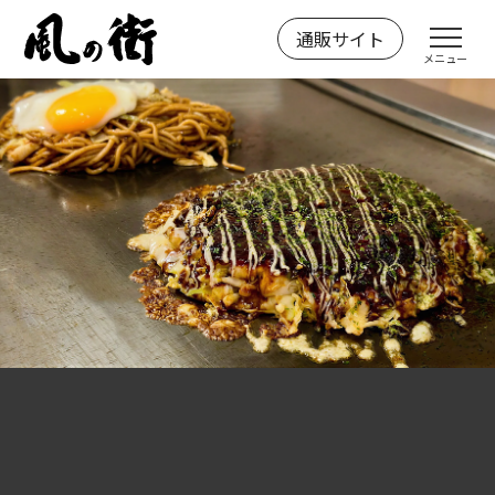
Skip
通販サイト
風の街
お好み焼きの「風の街」
to
メニュー
content