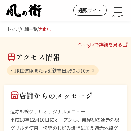
Skip
通販サイト
風の街
お好み焼きの「風の街」
to
メニュー
大阪府
FC店
content
大東店
トップ
/
店舗一覧
/
大東店
Googleで詳細を見る
アクセス情報
・JR住道駅または近鉄吉田駅徒歩10分
店舗からのメッセージ
遠赤外線グリルオリジナルメニュー
平成18年12月10日にオープンし、業界初の遠赤外線
グリルを使用。伝統のお好み焼きに加え遠赤外線グ