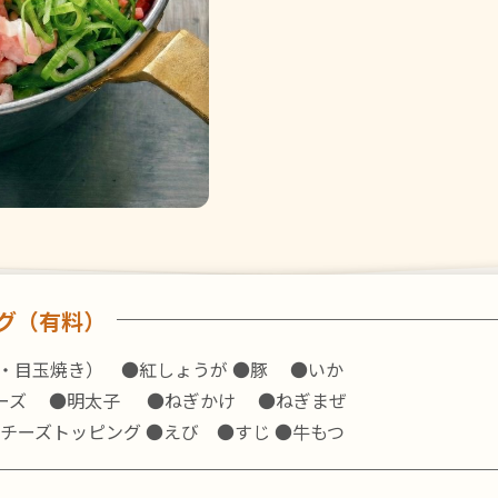
グ（有料）
・目玉焼き）
●紅しょうが ●豚 ●いか
ーズ ●明太子 ●ねぎかけ ●ねぎまぜ
チーズトッピング ●えび ●すじ ●牛もつ