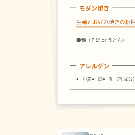
モダン焼き
生麺とお好み焼きの相
●麺
（そば or うどん）
アレルゲン
小麦
卵
乳（乳成分