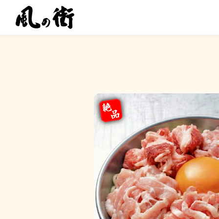
Skip
風の街
お好み焼きの「風の街」
to
content