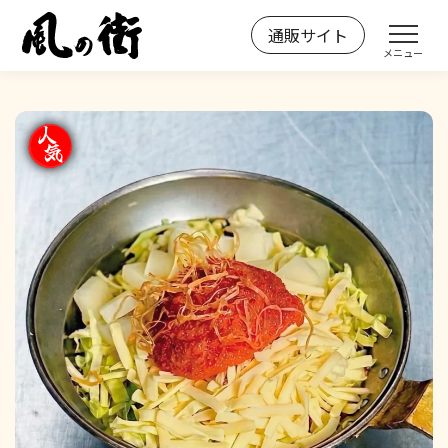
Skip
通販サイト
風の街
お好み焼きの「風の街」
to
メニュー
content