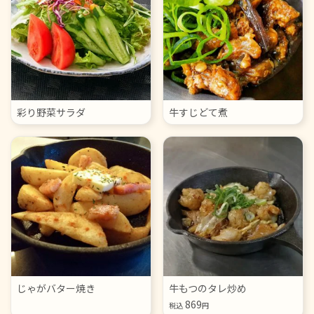
彩り野菜サラダ
牛すじどて煮
じゃがバター焼き
牛もつのタレ炒め
869
税込
円