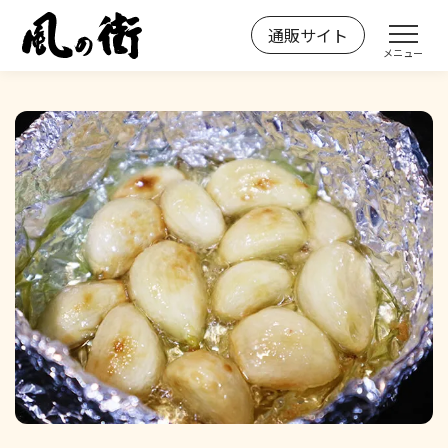
Skip
通販サイト
風の街
お好み焼きの「風の街」
to
メニュー
content